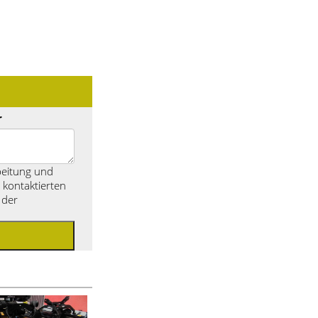
r
beitung und
kontaktierten
 der