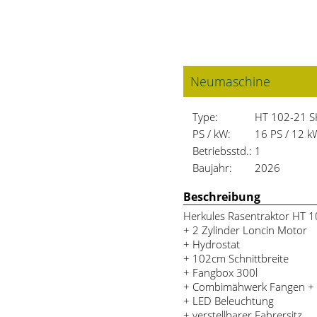
Neumaschine
Type:
HT 102-21 
PS / kW:
16 PS / 12 k
Betriebsstd.:
1
Baujahr:
2026
Beschreibung
Herkules Rasentraktor HT 
+ 2 Zylinder Loncin Motor
+ Hydrostat
+ 102cm Schnittbreite
+ Fangbox 300l
+ Combimähwerk Fangen + 
+ LED Beleuchtung
+ verstellbarer Fahrersitz