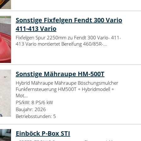
Sonstige Fixfelgen Fendt 300 Vario
411-413 Vario
Fixfelgen Spur 2250mm zu Fendt 300 Vario- 411-
413 Vario montiertet Bereifung 460/85R-...
Sonstige Mähraupe HM-500T
Hybrid Mähraupe Mähraupe Böschungsmulcher
Funkfernsteuerung HM500T + Hybridmodell +
Mot...
PS/kW:
8 PS/6 kW
Baujahr:
2026
Betriebsstunden:
5
Einböck P-Box STI