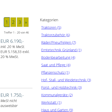
Kategorien
1
2
3
»
Traktoren (5)
Treffer 1 - 20 von 46
Traktorzubehör (6)
EUR 6.190,-
Räder/Pneu/Felgen (7)
inkl. 20 % MwSt.
Erntetechnik Grünland (1)
EUR 5.158,33 exkl.
20 % MwSt.
Bodenbearbeitung (4)
Saat und Pflege (4)
Pflanzenschutz (1)
Hof- Stall- und Weidetechnik (3)
Forst- und Holztechnik (3)
EUR 1.750,-
Kommunalgeräte (2)
MwSt nicht
Werkstatt (1)
ausweisbar
Haus und Garten (9)